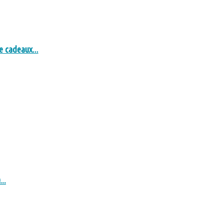
 cadeaux...
..