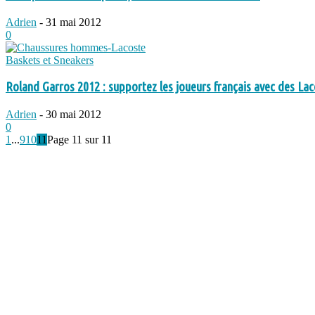
Adrien
-
31 mai 2012
0
Baskets et Sneakers
Roland Garros 2012 : supportez les joueurs français avec des Laco
Adrien
-
30 mai 2012
0
1
...
9
10
11
Page 11 sur 11