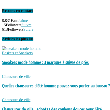
Restons en contact
8,831
Fans
J'aime
15
Followers
Suivre
613
Followers
Suivre
Articles les plus lus
Baskets et Sneakers
Sneakers mode homme : 3 marques à suivre de près
Chaussure de ville
Quelles chaussures d’été homme pouvez-vous porter au bureau ?
Chaussure de ville
Chaussures de ville : adoptez des couleurs douces pour l’été