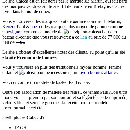
Le site Calcea est en fait gérer par la marque JB Martin, qui fait parti
des marques vendues sur le site. Et de leur site en Bretagne, Caclea
livre dans le monde entier.
Vous y trouverez des marques haut de gamme comme JB Martin,
Kenzo, Paul & Joe,
et
des marques plus moyen de gamme comme
Chevignon
comme ce modèle de
chaussure
bateau ci-contre que vous retrouverez à ce
lien
au prix de
77,00€ au
lieu de
110€
Le site a obtenu d’excellentes notes des clients, au point qu’il as été
élu site Premium de l’année.
Vous y trouverez en plus des traditionnels rayons homme, femme,
enfant et
accessoires, un
rayon bonnes affaires.
Voici ci-contre un modèle de basket Paul & Joe.
Outre son association de matière très réussi, ce tennis Paul&Joe ultra
mode vous surprendra par son confort et sa légèreté. Toile imprimée,
velours bleu et semelle gomme : la recette pour un modèle
incontournable cet été.
crédit photo:
Calcea.fr
TAGS