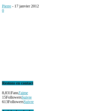
Pierre
-
17 janvier 2012
0
Restons en contact
8,831
Fans
J'aime
15
Followers
Suivre
613
Followers
Suivre