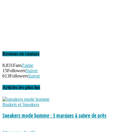
Restons en contact
8,831
Fans
J'aime
15
Followers
Suivre
613
Followers
Suivre
Articles les plus lus
Baskets et Sneakers
Sneakers mode homme : 3 marques à suivre de près