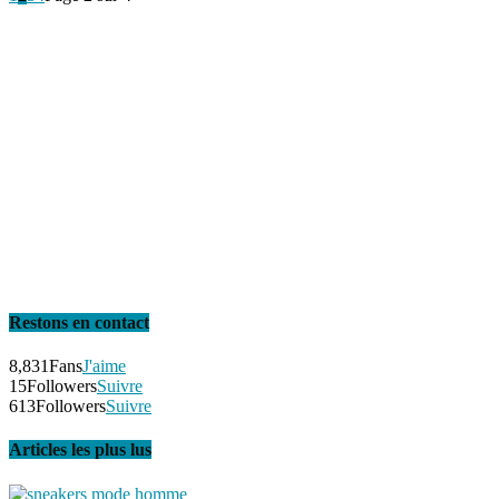
Restons en contact
8,831
Fans
J'aime
15
Followers
Suivre
613
Followers
Suivre
Articles les plus lus