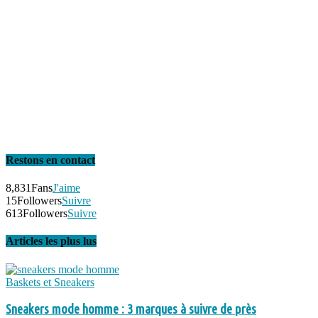
Restons en contact
8,831
Fans
J'aime
15
Followers
Suivre
613
Followers
Suivre
Articles les plus lus
Baskets et Sneakers
Sneakers mode homme : 3 marques à suivre de près