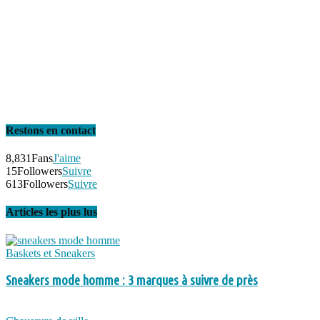
Restons en contact
8,831
Fans
J'aime
15
Followers
Suivre
613
Followers
Suivre
Articles les plus lus
Baskets et Sneakers
Sneakers mode homme : 3 marques à suivre de près