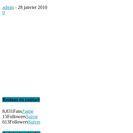
admin
-
28 janvier 2010
0
Restons en contact
8,831
Fans
J'aime
15
Followers
Suivre
613
Followers
Suivre