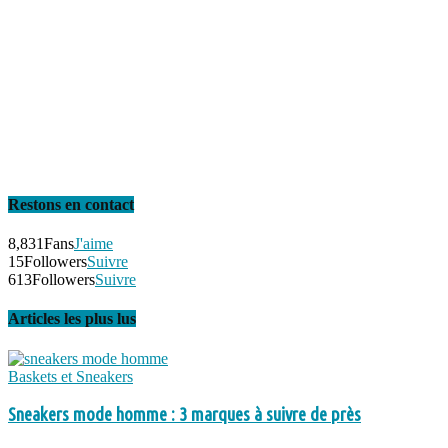
Restons en contact
8,831
Fans
J'aime
15
Followers
Suivre
613
Followers
Suivre
Articles les plus lus
Baskets et Sneakers
Sneakers mode homme : 3 marques à suivre de près