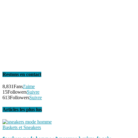
Restons en contact
8,831
Fans
J'aime
15
Followers
Suivre
613
Followers
Suivre
Articles les plus lus
Baskets et Sneakers