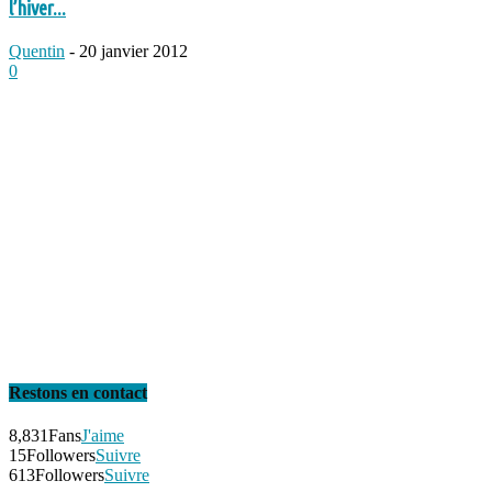
l’hiver...
Quentin
-
20 janvier 2012
0
Restons en contact
8,831
Fans
J'aime
15
Followers
Suivre
613
Followers
Suivre