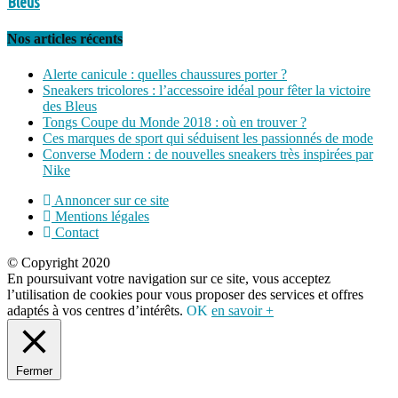
Bleus
Nos articles récents
Alerte canicule : quelles chaussures porter ?
Sneakers tricolores : l’accessoire idéal pour fêter la victoire
des Bleus
Tongs Coupe du Monde 2018 : où en trouver ?
Ces marques de sport qui séduisent les passionnés de mode
Converse Modern : de nouvelles sneakers très inspirées par
Nike
Annoncer sur ce site
Mentions légales
Contact
© Copyright 2020
En poursuivant votre navigation sur ce site, vous acceptez
l’utilisation de cookies pour vous proposer des services et offres
adaptés à vos centres d’intérêts.
OK
en savoir +
Fermer