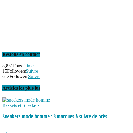
Restons en contact
8,831
Fans
J'aime
15
Followers
Suivre
613
Followers
Suivre
Articles les plus lus
Baskets et Sneakers
Sneakers mode homme : 3 marques à suivre de près