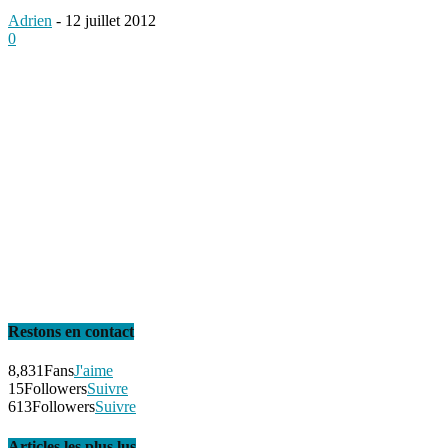
Adrien
-
12 juillet 2012
0
Restons en contact
8,831
Fans
J'aime
15
Followers
Suivre
613
Followers
Suivre
Articles les plus lus