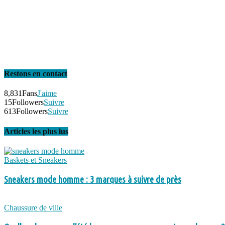
Restons en contact
8,831
Fans
J'aime
15
Followers
Suivre
613
Followers
Suivre
Articles les plus lus
Baskets et Sneakers
Sneakers mode homme : 3 marques à suivre de près
Chaussure de ville