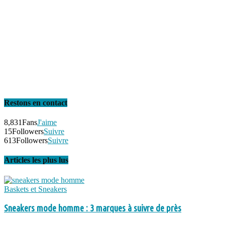
Restons en contact
8,831
Fans
J'aime
15
Followers
Suivre
613
Followers
Suivre
Articles les plus lus
Baskets et Sneakers
Sneakers mode homme : 3 marques à suivre de près