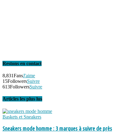
Restons en contact
8,831
Fans
J'aime
15
Followers
Suivre
613
Followers
Suivre
Articles les plus lus
Baskets et Sneakers
Sneakers mode homme : 3 marques à suivre de près