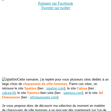
Partager sur Facebook
Tweeter sur twitter
Cette semaine, j’ai repéré pour vous plusieurs sites dédiés à un
large choix de
chaussures de ville hommes
. Parmi ces sites, on
retrouve le site
Spartoo
(lien :
spartoo.com
),
le site
Calcea
(lien :
calcea.fr
)
, le site
Sarenza
bien sûre (lien :
sarenza.com
), et le site
Jef
Chaussures
(lien :
jefchaussures.com
).
Je vous propose donc de découvrir ma sélection du moment en matière
de chaussures de ville hommes à se procurer dès maintenant sur l’un de