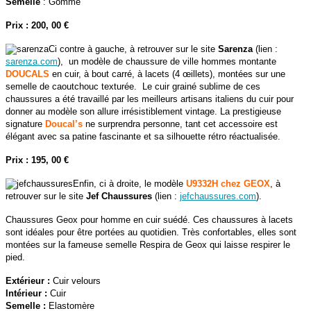
Semelle
: Gomme
Prix : 200, 00 €
Ci contre à gauche, à retrouver sur le site
Sarenza
(lien :
sarenza.com
), un modèle de chaussure de ville hommes montante
DOUCALS
en cuir, à bout carré, à lacets (4 œillets), montées sur une
semelle de caoutchouc texturée. Le cuir grainé sublime de ces
chaussures a été travaillé par les meilleurs artisans italiens du cuir pour
donner au modèle son allure irrésistiblement vintage. La prestigieuse
signature
Douc
al’s
ne surprendra personne, tant cet accessoire est
élégant avec sa patine fascinante et sa silhouette rétro réactualisée.
Prix : 195, 00 €
Enfin, ci à droite, le modèle
U9332H chez GEOX
, à
retrouver sur le site
Jef Chaussures
(lien :
jefchaussures.com
).
Chaussures Geox pour homme en cuir suédé. Ces chaussures à lacets
sont idéales pour être portées au quotidien. Très confortables, elles sont
montées sur la fameuse semelle Respira de Geox qui laisse respirer le
pied.
Extérieur :
Cuir velours
Intérieur :
Cuir
Semelle :
Elastomère