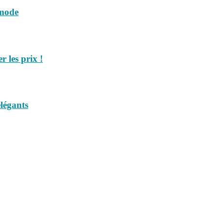
 mode
 les prix !
légants