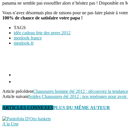
panama ne semble pas essouffler alors n’hésitez pas ! Disponible en M
Vous n’avez désormais plus de raisons pour ne pas faire plaisir à votr
100% de chance de satisfaire votre papa !
TAGS
idée cadeau fete des peres 2012
menlook france
menlook-fr
Article précédent
Chaussures homme été 2012 : découvrez la tendance
Article suivant
Soldes Chaussures été 2012 : nos repérages pour avoir
ARTICLES CONNEXES
PLUS DU MÊME AUTEUR
A la Une