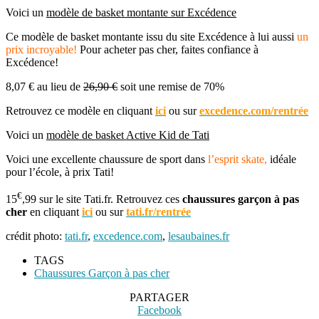
Voici un
modèle de basket montante sur Excédence
Ce modèle de basket montante issu du site Excédence à lui aussi
un
prix incroyable!
Pour acheter pas cher, faites confiance à
Excédence!
8,07 € au lieu de
26,90 €
soit une remise de 70%
Retrouvez ce modèle en cliquant
ici
ou sur
excedence.com/rentrée
Voici un
modèle de basket Active Kid de Tati
Voici une excellente chaussure de sport dans
l’esprit skate,
idéale
pour l’école, à prix Tati!
€
15
,99 sur le site Tati.fr. Retrouvez ces
chaussures garçon à pas
cher
en cliquant
ici
ou sur
tati.fr/rentrée
crédit photo:
tati.fr
,
excedence.com
,
lesaubaines.fr
TAGS
Chaussures Garçon à pas cher
PARTAGER
Facebook