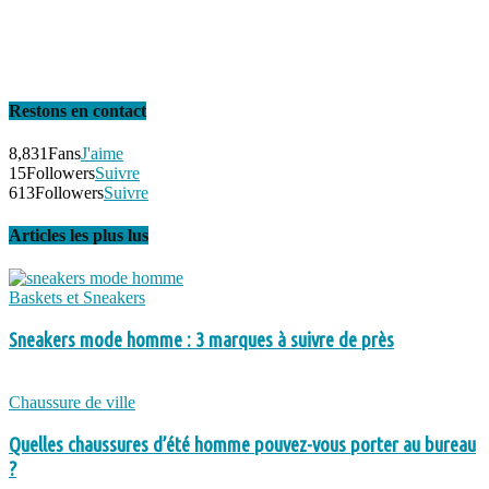
Restons en contact
8,831
Fans
J'aime
15
Followers
Suivre
613
Followers
Suivre
Articles les plus lus
Baskets et Sneakers
Sneakers mode homme : 3 marques à suivre de près
Chaussure de ville
Quelles chaussures d’été homme pouvez-vous porter au bureau
?