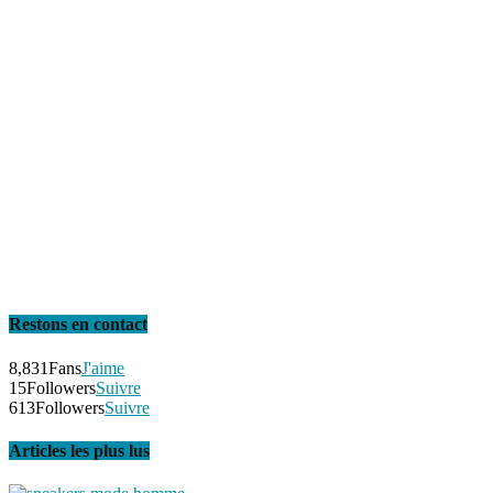
Restons en contact
8,831
Fans
J'aime
15
Followers
Suivre
613
Followers
Suivre
Articles les plus lus