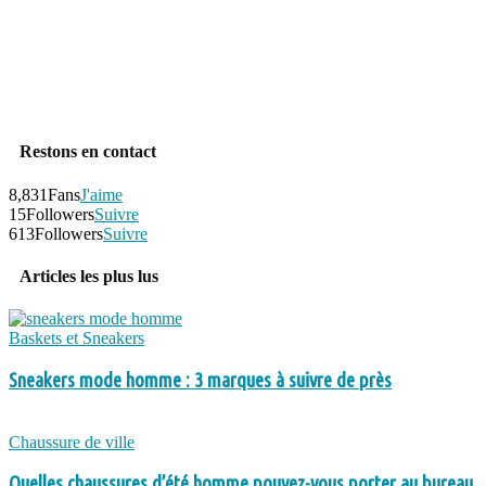
Restons en contact
8,831
Fans
J'aime
15
Followers
Suivre
613
Followers
Suivre
Articles les plus lus
Baskets et Sneakers
Sneakers mode homme : 3 marques à suivre de près
Chaussure de ville
Quelles chaussures d’été homme pouvez-vous porter au bureau