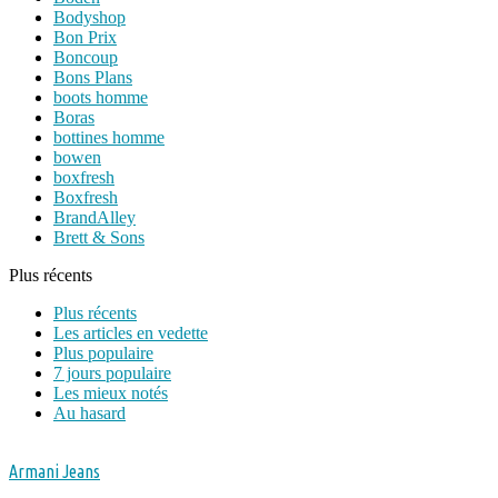
Bodyshop
Bon Prix
Boncoup
Bons Plans
boots homme
Boras
bottines homme
bowen
boxfresh
Boxfresh
BrandAlley
Brett & Sons
Plus récents
Plus récents
Les articles en vedette
Plus populaire
7 jours populaire
Les mieux notés
Au hasard
Armani Jeans