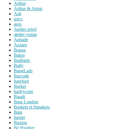
Arthur
Arthur & Aston
Ash
asics
asos
Atelier privé
atelier voisin
Aubade
Azzaro
Bagua
Baker
Balibaris
Bally
BangLads
Barcode
barefoot
Barker
barleycorn
Basalt
Base London
Baskets et Sneakers
Bata
baxter
Baxton
Be Positive