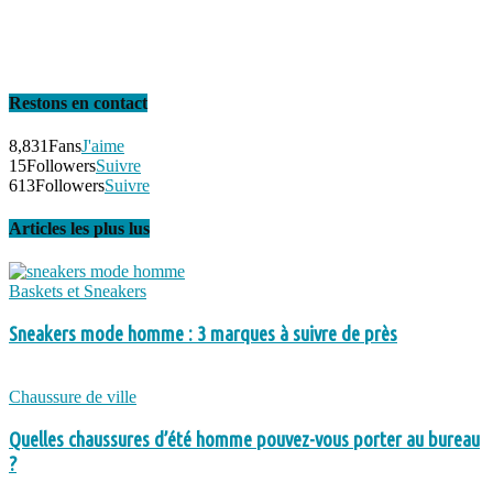
Restons en contact
8,831
Fans
J'aime
15
Followers
Suivre
613
Followers
Suivre
Articles les plus lus
Baskets et Sneakers
Sneakers mode homme : 3 marques à suivre de près
Chaussure de ville
Quelles chaussures d’été homme pouvez-vous porter au bureau
?