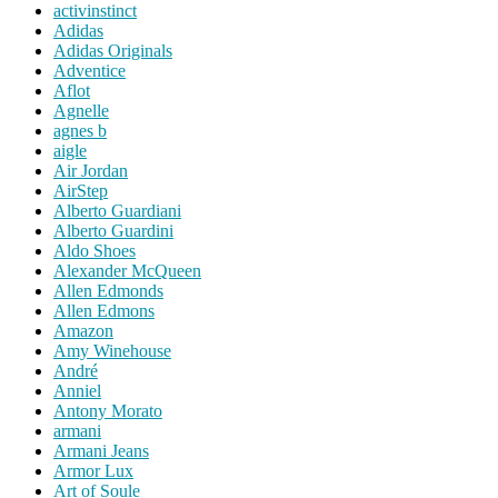
activinstinct
Adidas
Adidas Originals
Adventice
Aflot
Agnelle
agnes b
aigle
Air Jordan
AirStep
Alberto Guardiani
Alberto Guardini
Aldo Shoes
Alexander McQueen
Allen Edmonds
Allen Edmons
Amazon
Amy Winehouse
André
Anniel
Antony Morato
armani
Armani Jeans
Armor Lux
Art of Soule