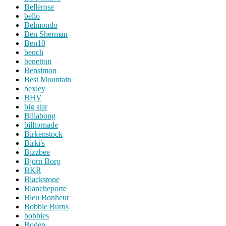
Bellerose
bello
Belmondo
Ben Sherman
Ben10
bench
benetton
Bensimon
Best Mountain
bexley
BHV
big star
Billabong
billtornade
Birkenstock
Birki's
Bizzbee
Bjorn Borg
BKR
Blackstone
Blancheporte
Bleu Bonheur
Bobbie Burns
bobbies
Boden