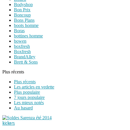
Bodyshop
Bon Prix
Boncoup
Bons Plans
boots homme
Boras
bottines homme
bowen
boxfresh
Boxfresh
BrandAlley
Brett & Sons
Plus récents
Plus récents
Les articles en vedette
Plus populaire
7 jours populaire
Les mieux notés
Au hasard
kickers