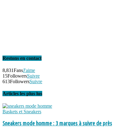
Restons en contact
8,831
Fans
J'aime
15
Followers
Suivre
613
Followers
Suivre
Articles les plus lus
Baskets et Sneakers
Sneakers mode homme : 3 marques à suivre de près