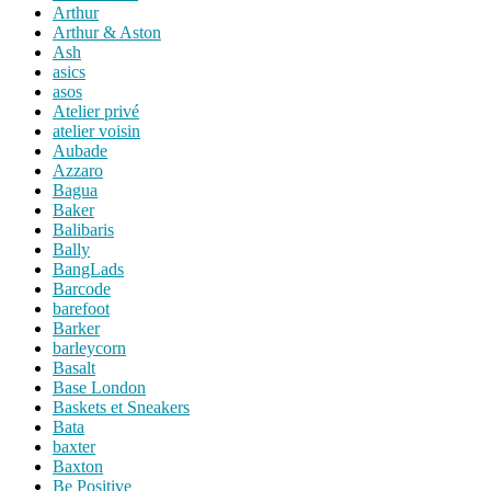
Arthur
Arthur & Aston
Ash
asics
asos
Atelier privé
atelier voisin
Aubade
Azzaro
Bagua
Baker
Balibaris
Bally
BangLads
Barcode
barefoot
Barker
barleycorn
Basalt
Base London
Baskets et Sneakers
Bata
baxter
Baxton
Be Positive