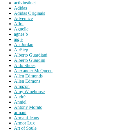
activinstinct
Adidas
Adidas Originals
Adventice
Aflot
Agnelle
agnes b
aigle
Air Jordan
AirStep
Alberto Guardiani
Alberto Guardini
Aldo Shoes
Alexander McQueen
Allen Edmonds
Allen Edmons
Amazon
Amy Winehouse
André
Anniel
Antony Morato
armani
Armani Jeans
Armor Lux
Art of Soule