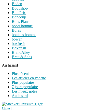
Boden
Bodyshop
Bon Prix
Boncoup
Bons Plans
boots homme
Boras
bottines homme
bowen
boxfresh
Boxfresh
BrandAlley
Brett & Sons
Au hasard
Plus récents
Les articles en vedette
Plus populaire
7 jours populaire
Les mieux notés
Au hasard
Shoes.fr