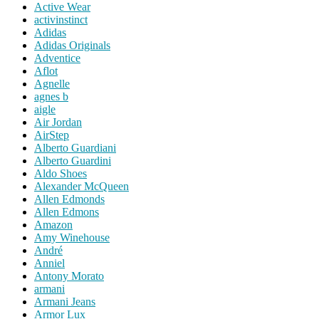
Active Wear
activinstinct
Adidas
Adidas Originals
Adventice
Aflot
Agnelle
agnes b
aigle
Air Jordan
AirStep
Alberto Guardiani
Alberto Guardini
Aldo Shoes
Alexander McQueen
Allen Edmonds
Allen Edmons
Amazon
Amy Winehouse
André
Anniel
Antony Morato
armani
Armani Jeans
Armor Lux