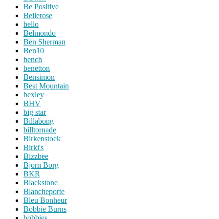
Be Positive
Bellerose
bello
Belmondo
Ben Sherman
Ben10
bench
benetton
Bensimon
Best Mountain
bexley
BHV
big star
Billabong
billtornade
Birkenstock
Birki's
Bizzbee
Bjorn Borg
BKR
Blackstone
Blancheporte
Bleu Bonheur
Bobbie Burns
bobbies