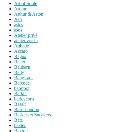
Art of Soule
Arthur
Arthur & Aston
Ash
asics
asos
Atelier privé
atelier voisin
Aubade
Azzaro
Bagua
Baker
Balibaris
Bally
BangLads
Barcode
barefoot
Barker
barleycorn
Basalt
Base London
Baskets et Sneakers
Bata
baxter
Baxton