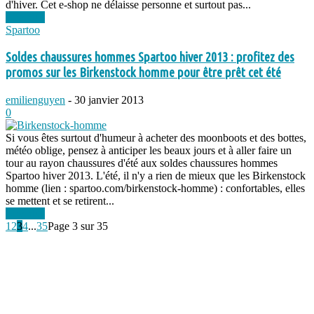
d'hiver. Cet e-shop ne délaisse personne et surtout pas...
Lire plus
Spartoo
Soldes chaussures hommes Spartoo hiver 2013 : profitez des
promos sur les Birkenstock homme pour être prêt cet été
emilienguyen
-
30 janvier 2013
0
Si vous êtes surtout d'humeur à acheter des moonboots et des bottes,
météo oblige, pensez à anticiper les beaux jours et à aller faire un
tour au rayon chaussures d'été aux soldes chaussures hommes
Spartoo hiver 2013. L'été, il n'y a rien de mieux que les Birkenstock
homme (lien : spartoo.com/birkenstock-homme) : confortables, elles
se mettent et se retirent...
Lire plus
1
2
3
4
...
35
Page 3 sur 35