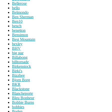
Bellerose
bello
Belmondo
Ben Sherman
Ben10
bench
benetton
Bensimon
Best Mountain
bexley
BHV
big star
Billabong
billtornade
Birkenstock
Birki's
Bizzbee
Bjorn Borg
BKR
Blackstone
Blancheporte
Bleu Bonheur
Bobbie Burns
bobbies
Boden