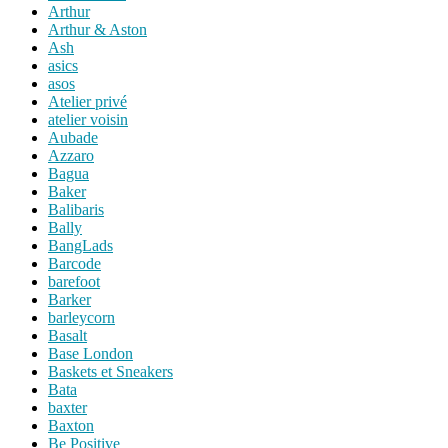
Arthur
Arthur & Aston
Ash
asics
asos
Atelier privé
atelier voisin
Aubade
Azzaro
Bagua
Baker
Balibaris
Bally
BangLads
Barcode
barefoot
Barker
barleycorn
Basalt
Base London
Baskets et Sneakers
Bata
baxter
Baxton
Be Positive