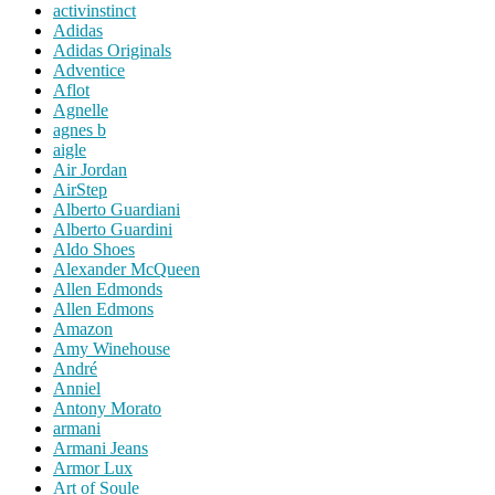
activinstinct
Adidas
Adidas Originals
Adventice
Aflot
Agnelle
agnes b
aigle
Air Jordan
AirStep
Alberto Guardiani
Alberto Guardini
Aldo Shoes
Alexander McQueen
Allen Edmonds
Allen Edmons
Amazon
Amy Winehouse
André
Anniel
Antony Morato
armani
Armani Jeans
Armor Lux
Art of Soule