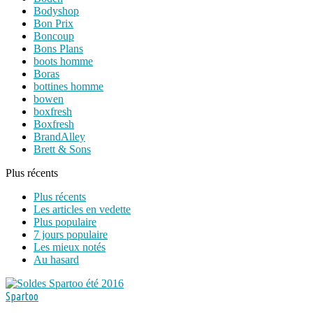
Bodyshop
Bon Prix
Boncoup
Bons Plans
boots homme
Boras
bottines homme
bowen
boxfresh
Boxfresh
BrandAlley
Brett & Sons
Plus récents
Plus récents
Les articles en vedette
Plus populaire
7 jours populaire
Les mieux notés
Au hasard
Spartoo