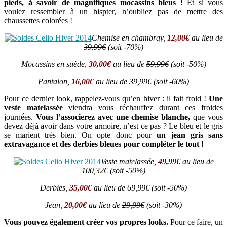
pieds, à savoir de magnifiques mocassins bleus !
Et si vous
voulez ressembler à un hispter, n’oubliez pas de mettre des
chaussettes colorées !
Chemise en chambray,
12,00€
au lieu de
39,99€
(soit -70%)
Mocassins en suède,
30,00€
au lieu de
59,99€
(soit -50%)
Pantalon,
16,00€
au lieu de
39,99€
(soit -60%)
Pour ce dernier look, rappelez-vous qu’en hiver : il fait froid !
Une
veste matelassée
viendra vous réchauffez durant ces froides
journées.
Vous l’associerez avec une chemise blanche,
que vous
devez déjà avoir dans votre armoire, n’est ce pas ? Le bleu et le gris
se marient très bien. On opte donc pour
un jean gris sans
extravagance et des derbies bleues pour compléter le tout !
Veste matelassée,
49,99€
au lieu de
100,32€
(soit -50%)
Derbies,
35,00€
au lieu de
69,99€
(soit -50%)
Jean,
20,00€
au lieu de
29,99€
(soit -30%)
Vous pouvez également créer vos propres looks.
Pour ce faire, un