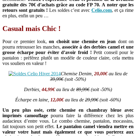
gratuite dès 70€ d’achats grâce au code FP 70.
A noter que les
retours sont gratuits !
Les soldes c’est avec
Celio.com
, et ça rime
en plus, enfin un peu …
Casual mais Chic !
Pour ce premier look,
on choisit une chemise en jean
dont on
pourra retrousser les manches,
associée à des derbies camel et une
grosse écharpe pour éviter d’avoir froid !
Petit conseil pour le
pantalon : préférez plutôt un modèle de couleur claire, cela mettra
vos souliers en valeur !
Chemise Denim,
20,00€
au lieu de
39,99€
(soit -50%)
Derbies,
44,99€
au lieu de
89,99€
(soit -50%)
Écharpe
en laine,
12,00€
au lieu de
29,99€
(soit -60%)
Un peu plus osée, cette chemise en chambray bleue avec
imprimés camouflage
pourra faire la différence chez les plus
audacieux d’entre vous. Le combo chemise, pantalon, mocassins,
fait toujours son petit effet.
Le pantalon camel viendra mettre en
valeur votre haut mais également ce que vous porterez aux