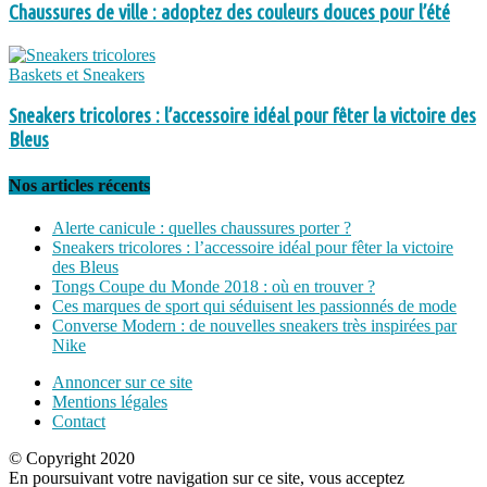
Chaussures de ville : adoptez des couleurs douces pour l’été
Baskets et Sneakers
Sneakers tricolores : l’accessoire idéal pour fêter la victoire des
Bleus
Nos articles récents
Alerte canicule : quelles chaussures porter ?
Sneakers tricolores : l’accessoire idéal pour fêter la victoire
des Bleus
Tongs Coupe du Monde 2018 : où en trouver ?
Ces marques de sport qui séduisent les passionnés de mode
Converse Modern : de nouvelles sneakers très inspirées par
Nike
Annoncer sur ce site
Mentions légales
Contact
© Copyright 2020
En poursuivant votre navigation sur ce site, vous acceptez