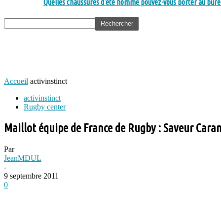
Quelles chaussures d’été homme pouvez-vous porter au bure
Accueil
activinstinct
activinstinct
Rugby center
Maillot équipe de France de Rugby : Saveur Cara
Par
JeanMDUL
-
9 septembre 2011
0