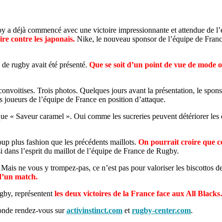
 a déjà commencé avec une victoire impressionnante et attendue de l
re contre les japonais.
Nike, le nouveau sponsor de l’équipe de Franc
de rugby avait été présenté.
Que se soit d’un point de vue de mode o
 convoitises. Trois photos. Quelques jours avant la présentation, le spon
s joueurs de l’équipe de France en position d’attaque.
 que « Saveur caramel ». Oui comme les sucreries peuvent détériorer les
oup plus fashion que les précédents maillots.
On pourrait croire que c
si dans l’esprit du maillot de l’équipe de France de Rugby.
u. Mais ne vous y trompez-pas, ce n’est pas pour valoriser les biscottos d
 d’un match.
ugby, représentent
les deux victoires de la France face aux All Black
monde rendez-vous sur
activinstinct.com
et
rugby-center.com
.