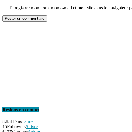
Enregistrer mon nom, mon e-mail et mon site dans le navigateur
Restons en contact
8,831
Fans
J'aime
15
Followers
Suivre
613
Followers
Suivre