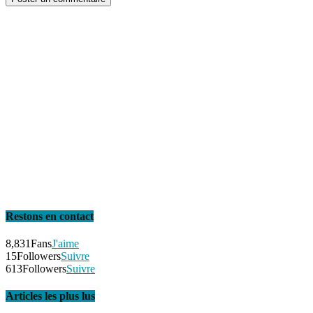
Restons en contact
8,831
Fans
J'aime
15
Followers
Suivre
613
Followers
Suivre
Articles les plus lus