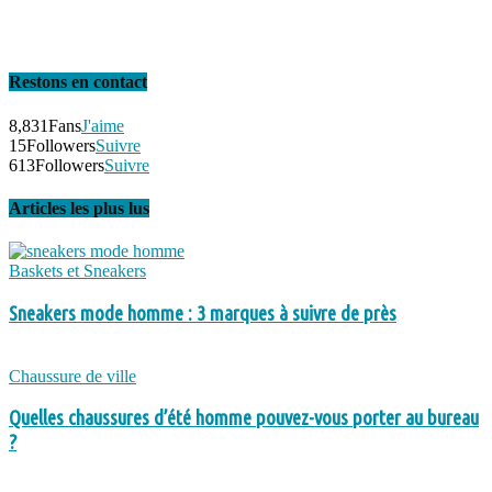
Restons en contact
8,831
Fans
J'aime
15
Followers
Suivre
613
Followers
Suivre
Articles les plus lus
Baskets et Sneakers
Sneakers mode homme : 3 marques à suivre de près
Chaussure de ville
Quelles chaussures d’été homme pouvez-vous porter au bureau
?