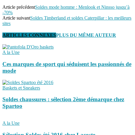
Article précédent
Soldes mode homme : Menlook et Ninsso jusqu’à
-70%
Article suivant
Soldes Timberland et soldes Caterpillar : les meilleurs
sites
ARTICLES CONNEXES
PLUS DU MÊME AUTEUR
A la Une
Ces marques de sport qui séduisent les passionnés de
mode
Baskets et Sneakers
Soldes chaussures : sélection 2ème démarque chez
Spartoo
A la Une
Sélection Soldes été 2016 chez Lacoste