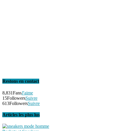
Restons en contact
8,831
Fans
J'aime
15
Followers
Suivre
613
Followers
Suivre
Articles les plus lus