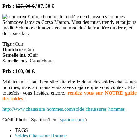
Prix :
125, 00 €
/ 87, 50 €
Enfin, ci contre, le modèle de chaussures hommes
Schmoove Jamaica Corso Marron. Must des must, trendy et toujours
inédit, Schmoove innove avec un modèle à la frontière du derby et
de la sneaker.
Tige :
Cuir
Doublure :
Cuir
Semelle int. :
Cuir
Semelle ext. :
Caoutchouc
Prix : 100, 00 €.
Maintenant, il faut bien sûre attendre le début des soldes chaussures
hommes, mais au moins vous savez déjà ce que vous voulez.. Et si
toutefois, vous hésitiez encore,
rendez vous sur NOTRE guide
des soldes
:
http://www.chaussure-hommes.com/solde-chaussures-hommes
Crédit Photo : Spartoo (lien :
spartoo.com
)
TAGS
Soldes Chaussure Homme