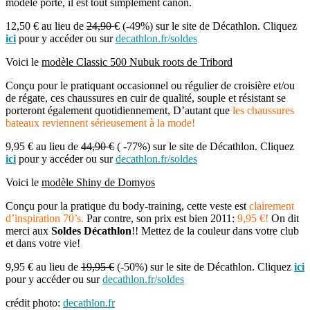
modèle porté, il est tout simplement canon.
12,50 € au lieu de
24,90
€ (-49%) sur le site de Décathlon. Cliquez
ici
pour y accéder ou sur
decathlon.fr/soldes
Voici le
modèle Classic 500 Nubuk roots de Tribord
Conçu pour le pratiquant occasionnel ou régulier de croisière et/ou
de régate, ces chaussures en cuir de qualité, souple et résistant se
porteront également quotidiennement, D’autant que
les chaussures
bateaux reviennent sérieusement à la mode!
9,95 € au lieu de
44,90 €
( -77%) sur le site de Décathlon. Cliquez
ici
pour y accéder ou sur
decathlon.fr/soldes
Voici le
modèle Shiny de Domyos
Conçu pour la pratique du body-training, cette veste est
clairement
d’inspiration 70’s.
Par contre, son prix est bien 2011:
9,95 €!
On dit
merci aux
Soldes Décathlon
!! Mettez de la couleur dans votre club
et dans votre vie!
9,95 € au lieu de
19,95 €
(-50%) sur le site de Décathlon. Cliquez
ici
pour y accéder ou sur
decathlon.fr/soldes
crédit photo:
decathlon.fr