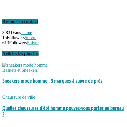
Restons en contact
8,831
Fans
J'aime
15
Followers
Suivre
613
Followers
Suivre
Articles les plus lus
Baskets et Sneakers
Sneakers mode homme : 3 marques à suivre de près
Chaussure de ville
Quelles chaussures d’été homme pouvez-vous porter au bureau
?