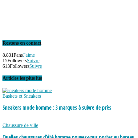
Restons en contact
8,831
Fans
J'aime
15
Followers
Suivre
613
Followers
Suivre
Articles les plus lus
Baskets et Sneakers
Sneakers mode homme : 3 marques à suivre de près
Chaussure de ville
Quelles chaussures d’été homme pouvez-vous porter au bureau