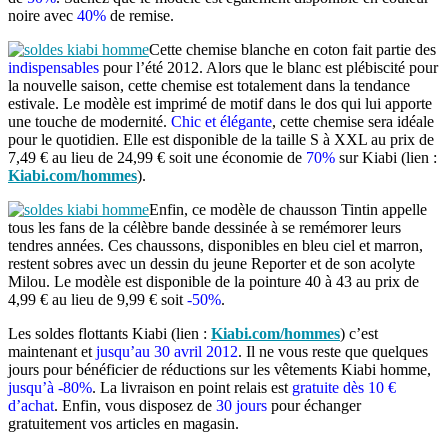
noire avec
40%
de remise.
Cette chemise blanche en coton fait partie des
indispensables
pour l’été 2012. Alors que le blanc est plébiscité pour
la nouvelle saison, cette chemise est totalement dans la tendance
estivale. Le modèle est imprimé de motif dans le dos qui lui apporte
une touche de modernité.
Chic et élégante
, cette chemise sera idéale
pour le quotidien. Elle est disponible de la taille S à XXL au prix de
7,49 € au lieu de 24,99 € soit une économie de
70%
sur Kiabi (lien :
Kiabi.com/hommes
).
Enfin, ce modèle de chausson Tintin appelle
tous les fans de la célèbre bande dessinée à se remémorer leurs
tendres années. Ces chaussons, disponibles en bleu ciel et marron,
restent sobres avec un dessin du jeune Reporter et de son acolyte
Milou. Le modèle est disponible de la pointure 40 à 43 au prix de
4,99 € au lieu de 9,99 € soit
-50%
.
Les soldes flottants Kiabi (lien :
Kiabi.com/hommes
) c’est
maintenant et
jusqu’au 30 avril 2012
. Il ne vous reste que quelques
jours pour bénéficier de réductions sur les vêtements Kiabi homme,
jusqu’à -80%
. La livraison en point relais est
gratuite dès 10 €
d’achat
. Enfin, vous disposez de
30 jours
pour échanger
gratuitement vos articles en magasin.