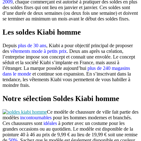
2009
, chaque commerçant est autorisé à pratiquer des soldes en plus
des soldes fixes qui ont lieu en janvier et janvier. Ces soldes sont
d’une durée de deux semaines (ou deux fois une semaine) et doivent
se terminer au minimum un mois avant le début des soldes fixes.
Les soldes Kiabi homme
Depuis
plus de 30 ans
, Kiabi a pour objectif principal de proposer
des
vêtements mode à petits prix
. Deux ans après sa création,
l’entreprise impose son concept et connait une envolée. Le concept
séduit et la société Kiabi s’implante en France, mais aussi à
l’étranger. La marque possède aujourd’hui
plus de 240 magasins
dans le monde
et continue son expansion. En s’inscrivant dans la
tendance, les vêtements Kiabi vous permettent de vous habiller à
moindre frais.
Notre sélection Soldes Kiabi homme
Ce modèle de chaussure de ville fait partie des
modèles
incontournables
pour les hommes modernes et branchés.
Ces chaussures sont
idéales
à porter avec un costume pour les
grandes occasions ou au quotidien. Le modèle est disponible de la
pointure 40 à 46 au prix de 9,99 € au lieu de 19,99 € soit une remise
de
50%
. Sachez que le modèle est également disponible en couleur