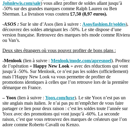
Johnlewis.com/sale
) vous allez profiter de soldes allant jusqu’à
-50% sur des grandes marques comme Ralph Lauren ou Ben
Sherman. La livraison vous coutera
£7,50 (8,97 euros).
-ASOS :
Sur le site d’Asos (lien à suivre :
Asos/fashion.fr/soldes
),
découvrez des soldes atteignant les -50%. Le site dispose d’une
version française. Retrouvez des marques très mode comme Riviera
ou Van’s.
Deux sites étrangers où vous pouvez profiter de bons plans :
-Menlook
(lien à suivre :
Menlook/mode.com/apresnoel
). Profitez
de l’opération «
Happy New Look
» avec des réductions qui vont
jusqu’à -50%. Sur Menlook, ce n’est pas les soldes (officiellement)
mais l’Happy New Look va vous permettre de profiter de
promotions identiques à celles que l’on retrouve lors de la première
démarque en France.
–
Yoox
(lien à suivre :
Yoox.com/luxe
). Le site Yoox n’est pas un
site anglais mais italien. Je n’ai pas pu m’empêcher de vous faire
partager ce lien pour deux raison : c’est les soldes toute l’année sur
Yoox avec des promotions qui vont jusqu’à -60%. La seconde
raison, c’est que vous retrouvez des marques de créateurs que l’on
adore comme Roberto Cavalli ou Kenzo.