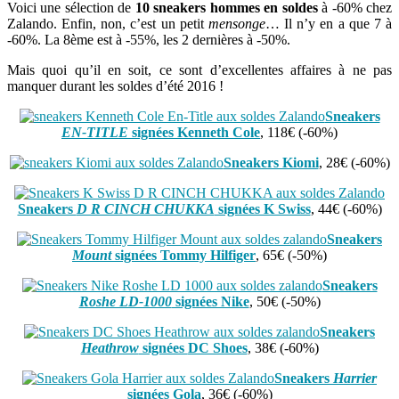
Voici une sélection de
10 sneakers hommes en soldes
à -60% chez
Zalando. Enfin, non, c’est un petit
mensonge
… Il n’y en a que 7 à
-60%. La 8ème est à -55%, les 2 dernières à -50%.
Mais quoi qu’il en soit, ce sont d’excellentes affaires à ne pas
manquer durant les soldes d’été 2016 !
Sneakers
EN-TITLE
signées Kenneth Cole
, 118€ (-60%)
Sneakers Kiomi
, 28€ (-60%)
Sneakers
D R CINCH CHUKKA
signées K Swiss
, 44€ (-60%)
Sneakers
Mount
signées Tommy Hilfiger
, 65€ (-50%)
Sneakers
Roshe LD-1000
signées Nike
, 50€ (-50%)
Sneakers
Heathrow
signées
DC Shoes
, 38€ (-60%)
Sneakers
Harrier
signées
Gola
, 36€ (-60%)