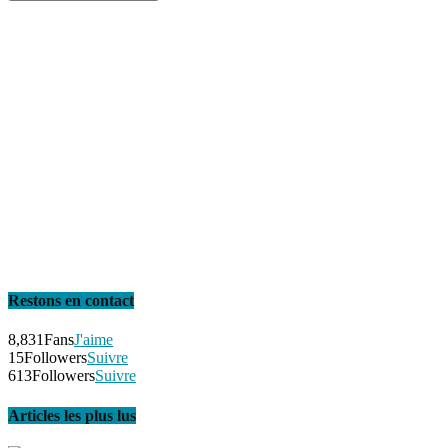
Restons en contact
8,831
Fans
J'aime
15
Followers
Suivre
613
Followers
Suivre
Articles les plus lus