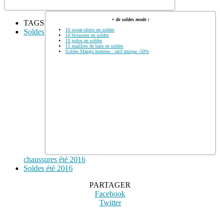
+ de soldes mode :
TAGS
10 sweat-shirts en soldes
Soldes
10 blousons en soldes
10 polos en soldes
15 maillots de bain en soldes
Soldes Mango homme : tarif unique -50%
chaussures été 2016
Soldes été 2016
PARTAGER
Facebook
Twitter