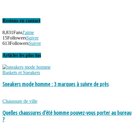
Restons en contact
8,831
Fans
J'aime
15
Followers
Suivre
613
Followers
Suivre
Articles les plus lus
Baskets et Sneakers
Sneakers mode homme : 3 marques à suivre de près
Chaussure de ville
Quelles chaussures d’été homme pouvez-vous porter au bureau
?