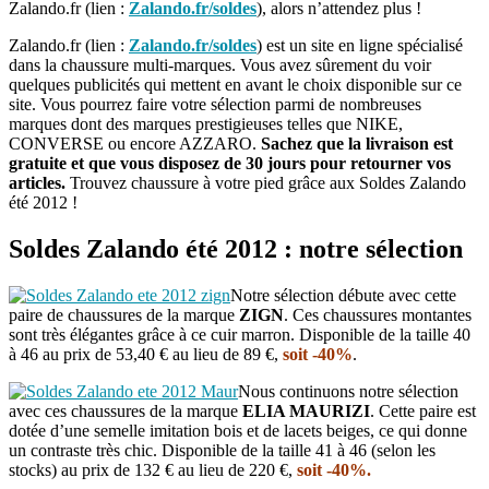
Zalando.fr (lien :
Zalando.fr/soldes
), alors n’attendez plus !
Zalando.fr (lien :
Zalando.fr/soldes
) est un site en ligne spécialisé
dans la chaussure multi-marques. Vous avez sûrement du voir
quelques publicités qui mettent en avant le choix disponible sur ce
site. Vous pourrez faire votre sélection parmi de nombreuses
marques dont des marques prestigieuses telles que NIKE,
CONVERSE ou encore AZZARO.
Sachez que la livraison est
gratuite et que vous disposez de 30 jours pour retourner vos
articles.
Trouvez chaussure à votre pied grâce aux Soldes Zalando
été 2012 !
Soldes Zalando été 2012 : notre sélection
Notre sélection débute avec cette
paire de chaussures de la marque
ZIGN
. Ces chaussures montantes
sont très élégantes grâce à ce cuir marron. Disponible de la taille 40
à 46 au prix de 53,40 € au lieu de 89 €,
soit
-40%
.
Nous continuons notre sélection
avec ces chaussures de la marque
ELIA MAURIZI
. Cette paire est
dotée d’une semelle imitation bois et de lacets beiges, ce qui donne
un contraste très chic. Disponible de la taille 41 à 46 (selon les
stocks) au prix de 132 € au lieu de 220 €,
soit -40%.