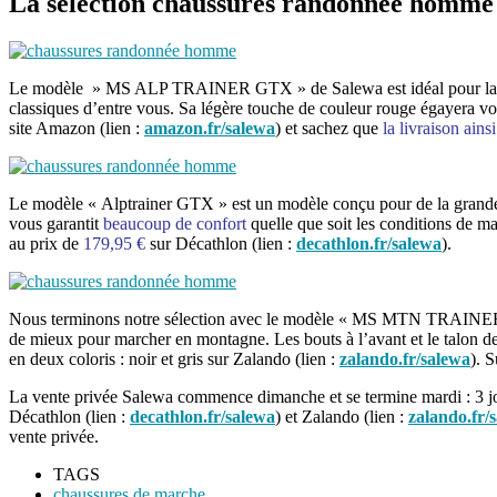
La sélection chaussures randonnée homme 
Le modèle » MS ALP TRAINER GTX » de Salewa est idéal pour la 
classiques d’entre vous. Sa légère touche de couleur rouge égayera vo
site Amazon (lien :
amazon.fr/salewa
) et sachez que
la livraison ainsi
Le modèle « Alptrainer GTX » est un modèle conçu pour de la grande r
vous garantit
beaucoup de confort
quelle que soit les conditions de m
au prix de
179,95 €
sur Décathlon (lien :
decathlon.fr/salewa
).
Nous terminons notre sélection avec le modèle « MS MTN TRAINER
de mieux pour marcher en montagne. Les bouts à l’avant et le talon de
en deux coloris : noir et gris sur Zalando (lien :
zalando.fr/salewa
). 
La vente privée Salewa commence dimanche et se termine mardi : 3 jo
Décathlon (lien :
decathlon.fr/salewa
) et Zalando (lien :
zalando.fr/
vente privée.
TAGS
chaussures de marche