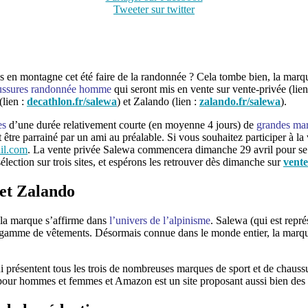
Tweeter sur twitter
s en montagne cet été faire de la randonnée ? Cela tombe bien, la mar
ussures randonnée homme
qui seront mis en vente sur vente-privée (lien
(lien :
decathlon.fr/salewa
) et Zalando (lien :
zalando.fr/salewa
).
es
d’une durée relativement courte (en moyenne 4 jours) de
grandes mar
tre parrainé par un ami au préalable. Si vous souhaitez participer à la
il.com
. La vente privée Salewa commencera dimanche 29 avril pour se 
élection sur trois sites, et espérons les retrouver dès dimanche sur
vente
et Zalando
 la marque s’affirme dans
l’univers de l’alpinisme
. Salewa (qui est repré
ne gamme de vêtements. Désormais connue dans le monde entier, la marq
présentent tous les trois de nombreuses marques de sport et de chaussur
pour hommes et femmes et Amazon est un site proposant aussi bien des 