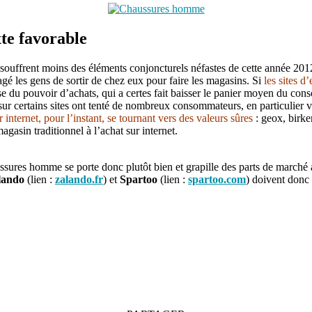
te favorable
 souffrent moins des éléments conjoncturels néfastes de cette année 2012.
agé les gens de sortir de chez eux pour faire les magasins. Si
les sites 
isse du pouvoir d’achats, qui a certes fait baisser le panier moyen du con
 certains sites ont tenté de nombreux consommateurs, en particulier ver
internet, pour l’instant, se tournant vers des valeurs sûres
: geox, birke
gasin traditionnel à l’achat sur internet.
ssures homme se porte donc plutôt bien et grapille des parts de march
lando
(lien :
zalando.fr
) et
Spartoo
(lien :
spartoo.com
) doivent donc 