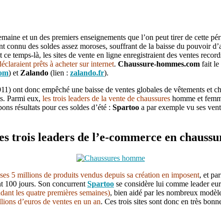
emaine et un des premiers enseignements que l’on peut tirer de cette pér
ont connu des soldes assez moroses, souffrant de la baisse du pouvoir d
e temps-là, les sites de vente en ligne enregistraient des ventes record
éclaraient prêts à acheter sur internet
.
Chaussure-hommes.com
fait le
com
) et
Zalando
(lien :
zalando.fr
).
 2011) ont donc empêché une baisse de ventes globales de vêtements et 
ats. Parmi eux,
les trois leaders de la vente de chaussures
homme et fem
s bons résultats pour ces soldes d’été :
Spartoo
a par exemple vu ses vent
 des trois leaders de l’e-commerce en chaus
ses 5 millions de produits vendus depuis sa création en imposent
, et pa
ant 100 jours. Son concurrent
Spartoo
se considère lui comme leader euro
ndant les quatre premières semaines)
, bien aidé par les nombreux modèles
lions d’euros de ventes en un an
. Ces trois sites sont donc en très bonn