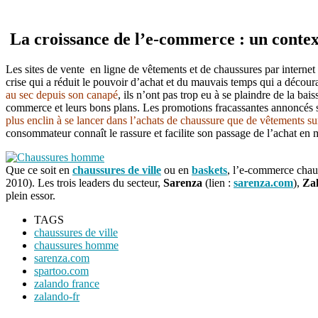
La croissance de l’e-commerce : un contex
Les sites de vente en ligne de vêtements et de chaussures par internet
crise qui a réduit le pouvoir d’achat et du mauvais temps qui a décour
au sec depuis son canapé
, ils n’ont pas trop eu à se plaindre de la ba
commerce et leurs bons plans. Les promotions fracassantes annoncés sur
plus enclin à se lancer dans l’achats de chaussure que de vêtements sur 
consommateur connaît le rassure et facilite son passage de l’achat en ma
Que ce soit en
chaussures de ville
ou en
baskets
, l’e-commerce chau
2010). Les trois leaders du secteur,
Sarenza
(lien :
sarenza.com
),
Za
plein essor.
TAGS
chaussures de ville
chaussures homme
sarenza.com
spartoo.com
zalando france
zalando-fr