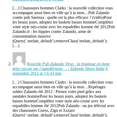
[…] Chaussures hommes Clarks : la nouvelle collection vous
accompagne aussi bien en ville qu’à la mon…Pub Zalando
contre pub Sarenza : quelle est la plus efficace ? (vidéo)Pour
les beaux jours, adoptez les baskets basses hommeComplétez
votre style néo-cruise avec les espadrilles homme été 2012Pub
Zalando.fr : les hippies contre Zalando, arme de
consommation massive
jQuery(‘.nrelate_default’).removeClass(‘nrelate_default’);
[…]
Nouvelle Pub Zalando Virus : la boutique en ligne
mise encore sur l’autodérision … | Zalando Shoes India
4
septembre 2012 at 3 h 43 min
[…] Chaussures hommes Clarks : la nouvelle collection vous
accompagne aussi bien en ville qu’à la mon…Repérages
soldes Zalando été 2012 : Prenez votre pied grâce aux
sandales hommePour les beaux jours, adoptez les baskets
basses hommeComplétez votre style néo-cruise avec les
espadrilles homme été 2012Pub Zalando : un jeu télévisé avec
des chaussures Guess, Zign et Azzaro
jQuery(‘.nrelate_default’).removeClass(‘nrelate_default’);