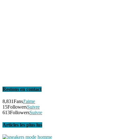
Restons en contact
8,831
Fans
J'aime
15
Followers
Suivre
613
Followers
Suivre
Articles les plus lus