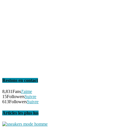
Restons en contact
8,831
Fans
J'aime
15
Followers
Suivre
613
Followers
Suivre
Articles les plus lus