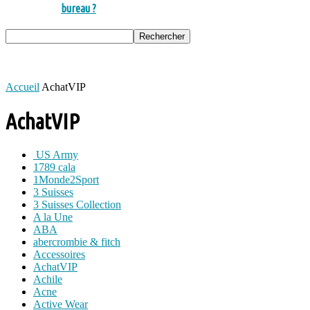
bureau ?
Accueil
AchatVIP
AchatVIP
US Army
1789 cala
1Monde2Sport
3 Suisses
3 Suisses Collection
A la Une
ABA
abercrombie & fitch
Accessoires
AchatVIP
Achile
Acne
Active Wear