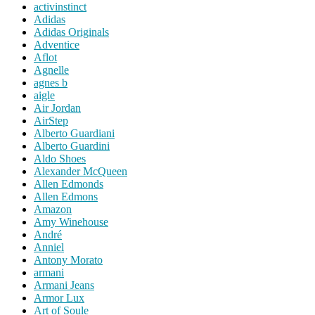
activinstinct
Adidas
Adidas Originals
Adventice
Aflot
Agnelle
agnes b
aigle
Air Jordan
AirStep
Alberto Guardiani
Alberto Guardini
Aldo Shoes
Alexander McQueen
Allen Edmonds
Allen Edmons
Amazon
Amy Winehouse
André
Anniel
Antony Morato
armani
Armani Jeans
Armor Lux
Art of Soule