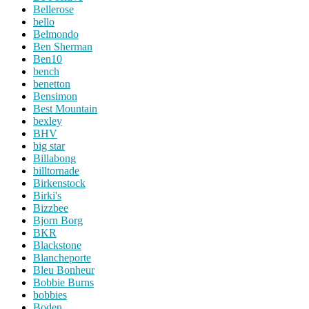
Bellerose
bello
Belmondo
Ben Sherman
Ben10
bench
benetton
Bensimon
Best Mountain
bexley
BHV
big star
Billabong
billtornade
Birkenstock
Birki's
Bizzbee
Bjorn Borg
BKR
Blackstone
Blancheporte
Bleu Bonheur
Bobbie Burns
bobbies
Boden