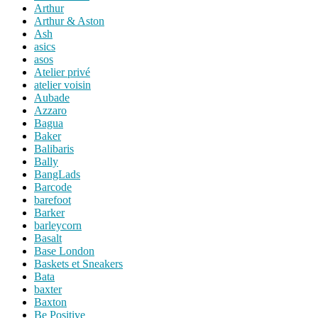
Arthur
Arthur & Aston
Ash
asics
asos
Atelier privé
atelier voisin
Aubade
Azzaro
Bagua
Baker
Balibaris
Bally
BangLads
Barcode
barefoot
Barker
barleycorn
Basalt
Base London
Baskets et Sneakers
Bata
baxter
Baxton
Be Positive