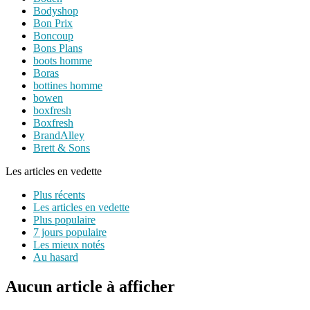
Bodyshop
Bon Prix
Boncoup
Bons Plans
boots homme
Boras
bottines homme
bowen
boxfresh
Boxfresh
BrandAlley
Brett & Sons
Les articles en vedette
Plus récents
Les articles en vedette
Plus populaire
7 jours populaire
Les mieux notés
Au hasard
Aucun article à afficher