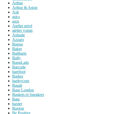
Arthur
Arthur & Aston
Ash
asics
asos
Atelier privé
atelier voisin
Aubade
Azzaro
Bagua
Baker
Balibaris
Bally
BangLads
Barcode
barefoot
Barker
barleycorn
Basalt
Base London
Baskets et Sneakers
Bata
baxter
Baxton
Be Positive