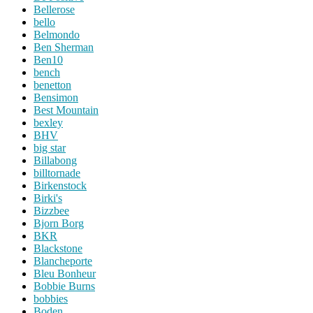
Bellerose
bello
Belmondo
Ben Sherman
Ben10
bench
benetton
Bensimon
Best Mountain
bexley
BHV
big star
Billabong
billtornade
Birkenstock
Birki's
Bizzbee
Bjorn Borg
BKR
Blackstone
Blancheporte
Bleu Bonheur
Bobbie Burns
bobbies
Boden