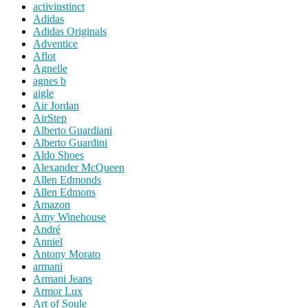
activinstinct
Adidas
Adidas Originals
Adventice
Aflot
Agnelle
agnes b
aigle
Air Jordan
AirStep
Alberto Guardiani
Alberto Guardini
Aldo Shoes
Alexander McQueen
Allen Edmonds
Allen Edmons
Amazon
Amy Winehouse
André
Anniel
Antony Morato
armani
Armani Jeans
Armor Lux
Art of Soule