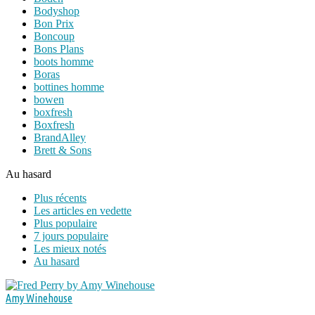
Bodyshop
Bon Prix
Boncoup
Bons Plans
boots homme
Boras
bottines homme
bowen
boxfresh
Boxfresh
BrandAlley
Brett & Sons
Au hasard
Plus récents
Les articles en vedette
Plus populaire
7 jours populaire
Les mieux notés
Au hasard
Amy Winehouse