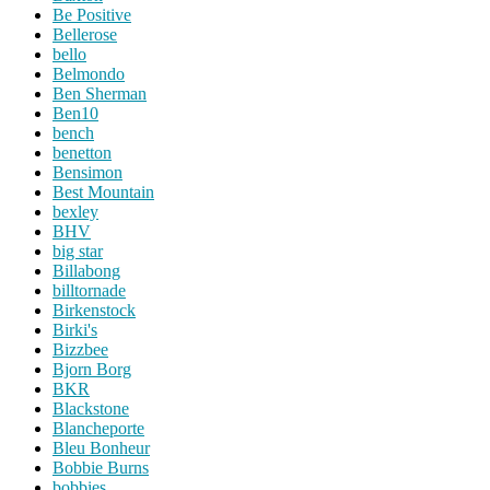
Be Positive
Bellerose
bello
Belmondo
Ben Sherman
Ben10
bench
benetton
Bensimon
Best Mountain
bexley
BHV
big star
Billabong
billtornade
Birkenstock
Birki's
Bizzbee
Bjorn Borg
BKR
Blackstone
Blancheporte
Bleu Bonheur
Bobbie Burns
bobbies