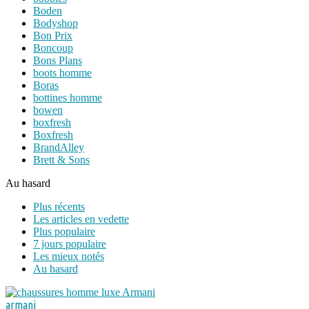
Boden
Bodyshop
Bon Prix
Boncoup
Bons Plans
boots homme
Boras
bottines homme
bowen
boxfresh
Boxfresh
BrandAlley
Brett & Sons
Au hasard
Plus récents
Les articles en vedette
Plus populaire
7 jours populaire
Les mieux notés
Au hasard
armani