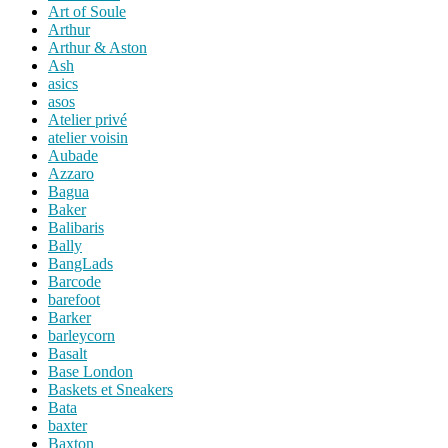
Art of Soule
Arthur
Arthur & Aston
Ash
asics
asos
Atelier privé
atelier voisin
Aubade
Azzaro
Bagua
Baker
Balibaris
Bally
BangLads
Barcode
barefoot
Barker
barleycorn
Basalt
Base London
Baskets et Sneakers
Bata
baxter
Baxton