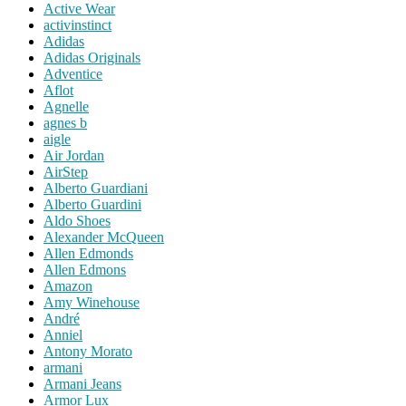
Active Wear
activinstinct
Adidas
Adidas Originals
Adventice
Aflot
Agnelle
agnes b
aigle
Air Jordan
AirStep
Alberto Guardiani
Alberto Guardini
Aldo Shoes
Alexander McQueen
Allen Edmonds
Allen Edmons
Amazon
Amy Winehouse
André
Anniel
Antony Morato
armani
Armani Jeans
Armor Lux