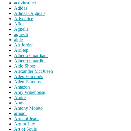
activinstinct
Adidas
Adidas Originals
Adventice
Aflot
Agnelle
agnes b
aigle
Air Jordan
AirStep
Alberto Guardiani
Alberto Guardini
Aldo Shoes
Alexander McQueen
Allen Edmonds
Allen Edmons
Amazon
Amy Winehouse
André
Anniel
Antony Morato
armani
Armani Jeans
Armor Lux
Art of Soule