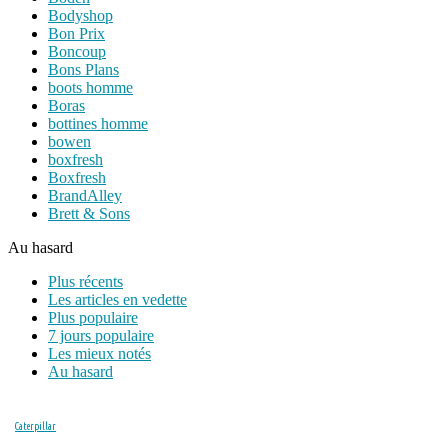
Bodyshop
Bon Prix
Boncoup
Bons Plans
boots homme
Boras
bottines homme
bowen
boxfresh
Boxfresh
BrandAlley
Brett & Sons
Au hasard
Plus récents
Les articles en vedette
Plus populaire
7 jours populaire
Les mieux notés
Au hasard
Caterpillar