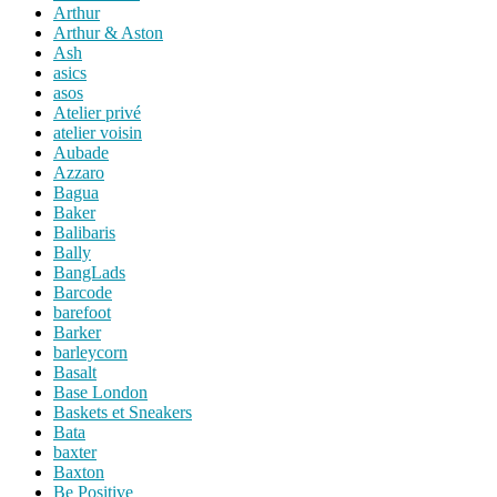
Arthur
Arthur & Aston
Ash
asics
asos
Atelier privé
atelier voisin
Aubade
Azzaro
Bagua
Baker
Balibaris
Bally
BangLads
Barcode
barefoot
Barker
barleycorn
Basalt
Base London
Baskets et Sneakers
Bata
baxter
Baxton
Be Positive