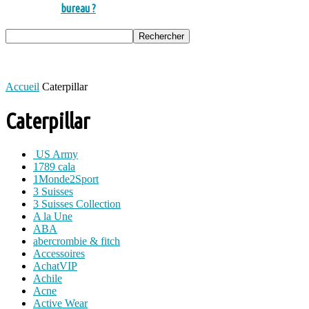
bureau ?
Accueil
Caterpillar
Caterpillar
US Army
1789 cala
1Monde2Sport
3 Suisses
3 Suisses Collection
A la Une
ABA
abercrombie & fitch
Accessoires
AchatVIP
Achile
Acne
Active Wear