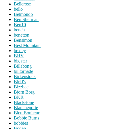
Bellerose
bello
Belmondo
Ben Sherman
Ben10
bench
benetton
Bensimon
Best Mountain
bexley
BHV
big star
Billabong
billtornade
Birkenstock
Birki's
Bizzbee
Bjorn Borg
BKR
Blackstone
Blancheporte
Bleu Bonheur
Bobbie Burns
bobbies
Boden