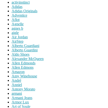
activinstinct
Adidas
Adidas Originals
Adventice
Aflot
Agnelle
agnes b
aigle
Air Jordan
AirStep
Alberto Guardiani
Alberto Guardini
Aldo Shoes
Alexander McQueen
Allen Edmonds
Allen Edmons
Amazon
Amy Winehouse
André
Anniel
Antony Morato
armani
Armani Jeans
Armor Lux
Art of Soule