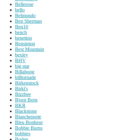
Bellerose
bello
Belmondo
Ben Sherman
Ben10
bench
benetton
Bensimon
Best Mountain
bexley
BHV
big star
Billabong
billtornade
Birkenstock
Birki's
Bizzbee
Bjorn Borg
BKR
Blackstone
Blancheporte
Bleu Bonheur
Bobbie Burns
bobbies
Boden