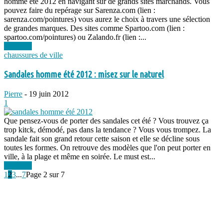
homme été 2012 en navigant sur de grands sites marchands. Vous
pouvez faire du repérage sur Sarenza.com (lien :
sarenza.com/pointures) vous aurez le choix à travers une sélection
de grandes marques. Des sites comme Spartoo.com (lien :
spartoo.com/pointures) ou Zalando.fr (lien :...
Lire plus
chaussures de ville
Sandales homme été 2012 : misez sur le naturel
Pierre
-
19 juin 2012
1
Que pensez-vous de porter des sandales cet été ? Vous trouvez ça
trop kitck, démodé, pas dans la tendance ? Vous vous trompez. La
sandale fait son grand retour cette saison et elle se décline sous
toutes les formes. On retrouve des modèles que l'on peut porter en
ville, à la plage et même en soirée. Le must est...
Lire plus
1
2
3
...
7
Page 2 sur 7