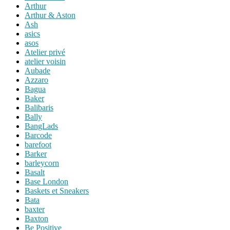
Arthur
Arthur & Aston
Ash
asics
asos
Atelier privé
atelier voisin
Aubade
Azzaro
Bagua
Baker
Balibaris
Bally
BangLads
Barcode
barefoot
Barker
barleycorn
Basalt
Base London
Baskets et Sneakers
Bata
baxter
Baxton
Be Positive