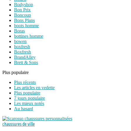
Bodyshop
Bon Prix
Boncoup
Bons Plans
boots homme
Boras
bottines homme
bowen
boxfresh
Boxfresh
BrandAlley
Brett & Sons
Plus populaire
Plus récents
Les articles en vedette
Plus populaire
7 jours populaire
Les mieux notés
Au hasard
chaussures de ville