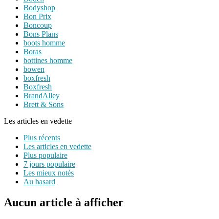
Bodyshop
Bon Prix
Boncoup
Bons Plans
boots homme
Boras
bottines homme
bowen
boxfresh
Boxfresh
BrandAlley
Brett & Sons
Les articles en vedette
Plus récents
Les articles en vedette
Plus populaire
7 jours populaire
Les mieux notés
Au hasard
Aucun article à afficher