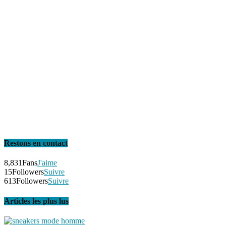
Restons en contact
8,831
Fans
J'aime
15
Followers
Suivre
613
Followers
Suivre
Articles les plus lus