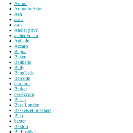
Arthur
Arthur & Aston
Ash
asics
asos
Atelier privé
atelier voisin
Aubade
Azzaro
Bagua
Baker
Balibaris
Bally
BangLads
Barcode
barefoot
Barker
barleycorn
Basalt
Base London
Baskets et Sneakers
Bata
baxter
Baxton
Be Positive