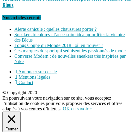
Bleus
Nos articles récents
Alerte canicule : quelles chaussures porter ?
Sneakers tricolores : l’accessoire idéal pour fêter la victoire
des Bleus
Tongs Coupe du Monde 2018 : où en trouver ?
Ces marques de sport qui séduisent les passionnés de mode
Converse Modern : de nouvelles sneakers très inspirées par
Nike
Annoncer sur ce site
Mentions légales
Contact
© Copyright 2020
En poursuivant votre navigation sur ce site, vous acceptez
l’utilisation de cookies pour vous proposer des services et offres
adaptés à vos centres d’intérêts.
OK
en savoir +
Fermer