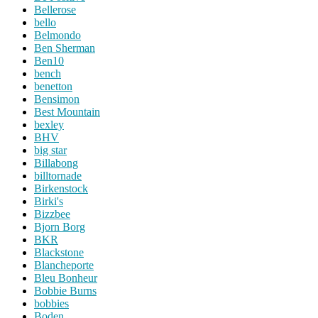
Bellerose
bello
Belmondo
Ben Sherman
Ben10
bench
benetton
Bensimon
Best Mountain
bexley
BHV
big star
Billabong
billtornade
Birkenstock
Birki's
Bizzbee
Bjorn Borg
BKR
Blackstone
Blancheporte
Bleu Bonheur
Bobbie Burns
bobbies
Boden