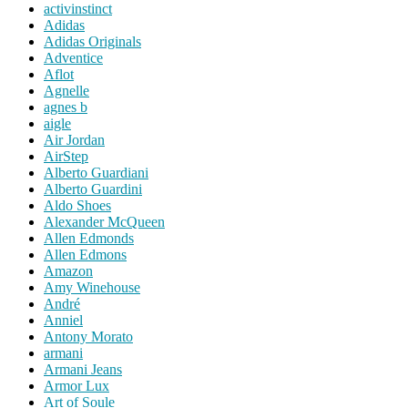
activinstinct
Adidas
Adidas Originals
Adventice
Aflot
Agnelle
agnes b
aigle
Air Jordan
AirStep
Alberto Guardiani
Alberto Guardini
Aldo Shoes
Alexander McQueen
Allen Edmonds
Allen Edmons
Amazon
Amy Winehouse
André
Anniel
Antony Morato
armani
Armani Jeans
Armor Lux
Art of Soule