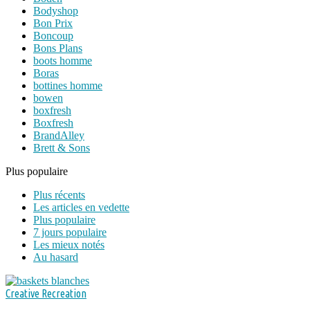
Bodyshop
Bon Prix
Boncoup
Bons Plans
boots homme
Boras
bottines homme
bowen
boxfresh
Boxfresh
BrandAlley
Brett & Sons
Plus populaire
Plus récents
Les articles en vedette
Plus populaire
7 jours populaire
Les mieux notés
Au hasard
Creative Recreation