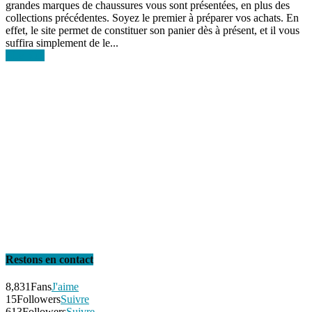
grandes marques de chaussures vous sont présentées, en plus des
collections précédentes. Soyez le premier à préparer vos achats. En
effet, le site permet de constituer son panier dès à présent, et il vous
suffira simplement de le...
Lire plus
Restons en contact
8,831
Fans
J'aime
15
Followers
Suivre
613
Followers
Suivre