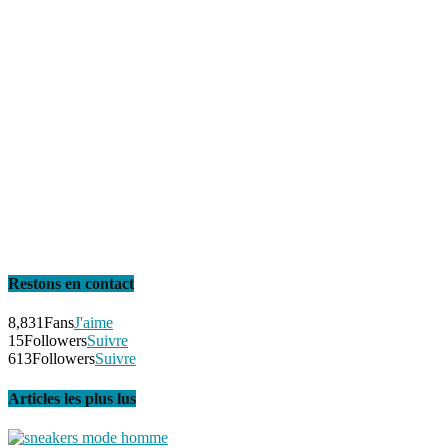
Restons en contact
8,831
Fans
J'aime
15
Followers
Suivre
613
Followers
Suivre
Articles les plus lus