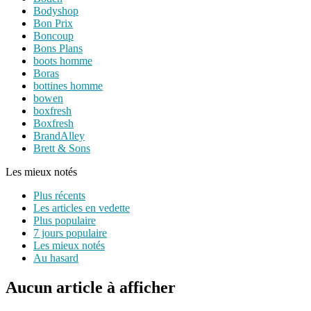
Bodyshop
Bon Prix
Boncoup
Bons Plans
boots homme
Boras
bottines homme
bowen
boxfresh
Boxfresh
BrandAlley
Brett & Sons
Les mieux notés
Plus récents
Les articles en vedette
Plus populaire
7 jours populaire
Les mieux notés
Au hasard
Aucun article à afficher