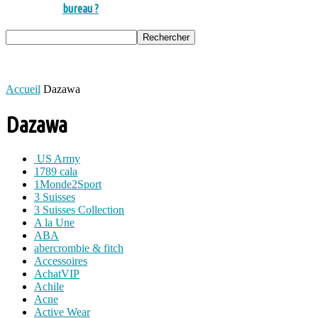
bureau ?
Accueil
Dazawa
Dazawa
US Army
1789 cala
1Monde2Sport
3 Suisses
3 Suisses Collection
A la Une
ABA
abercrombie & fitch
Accessoires
AchatVIP
Achile
Acne
Active Wear