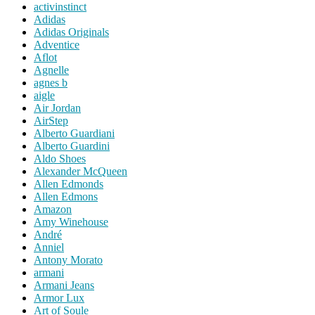
activinstinct
Adidas
Adidas Originals
Adventice
Aflot
Agnelle
agnes b
aigle
Air Jordan
AirStep
Alberto Guardiani
Alberto Guardini
Aldo Shoes
Alexander McQueen
Allen Edmonds
Allen Edmons
Amazon
Amy Winehouse
André
Anniel
Antony Morato
armani
Armani Jeans
Armor Lux
Art of Soule