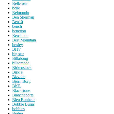
Bellerose
bello
Belmondo
Ben Sherman
Ben10
bench
benetton
Bensimon
Best Mountain
bexley
BHV
big star
Billabong
billtornade
Birkenstock
Birki's
Bizzbee
Bjorn Borg
BKR
Blackstone
Blancheporte
Bleu Bonheur
Bobbie Burns
bobbies
Boden