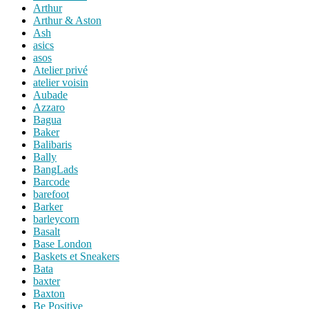
Arthur
Arthur & Aston
Ash
asics
asos
Atelier privé
atelier voisin
Aubade
Azzaro
Bagua
Baker
Balibaris
Bally
BangLads
Barcode
barefoot
Barker
barleycorn
Basalt
Base London
Baskets et Sneakers
Bata
baxter
Baxton
Be Positive