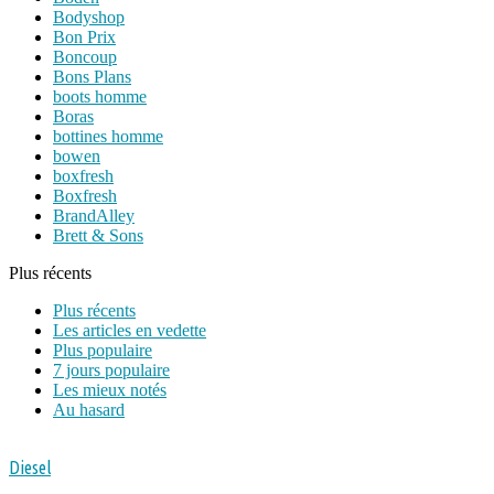
Bodyshop
Bon Prix
Boncoup
Bons Plans
boots homme
Boras
bottines homme
bowen
boxfresh
Boxfresh
BrandAlley
Brett & Sons
Plus récents
Plus récents
Les articles en vedette
Plus populaire
7 jours populaire
Les mieux notés
Au hasard
Diesel