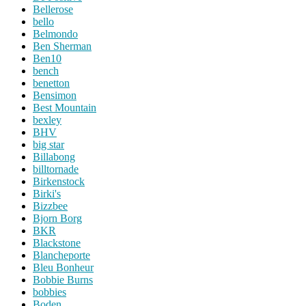
Bellerose
bello
Belmondo
Ben Sherman
Ben10
bench
benetton
Bensimon
Best Mountain
bexley
BHV
big star
Billabong
billtornade
Birkenstock
Birki's
Bizzbee
Bjorn Borg
BKR
Blackstone
Blancheporte
Bleu Bonheur
Bobbie Burns
bobbies
Boden