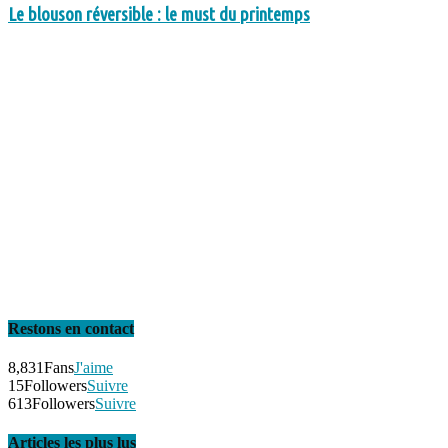
Le blouson réversible : le must du printemps
Restons en contact
8,831
Fans
J'aime
15
Followers
Suivre
613
Followers
Suivre
Articles les plus lus