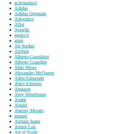
activinstinct
Adidas
Adidas Originals
Adventice
Aflot
Agnelle
agnes b
aigle
Air Jordan
AirStep
Alberto Guardiani
Alberto Guardini
Aldo Shoes
Alexander McQueen
Allen Edmonds
Allen Edmons
Amazon
Amy Winehouse
André
Anniel
Antony Morato
armani
Armani Jeans
Armor Lux
Art of Soule