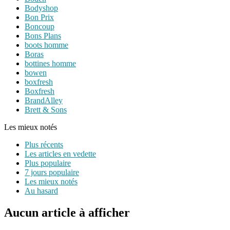
Bodyshop
Bon Prix
Boncoup
Bons Plans
boots homme
Boras
bottines homme
bowen
boxfresh
Boxfresh
BrandAlley
Brett & Sons
Les mieux notés
Plus récents
Les articles en vedette
Plus populaire
7 jours populaire
Les mieux notés
Au hasard
Aucun article à afficher