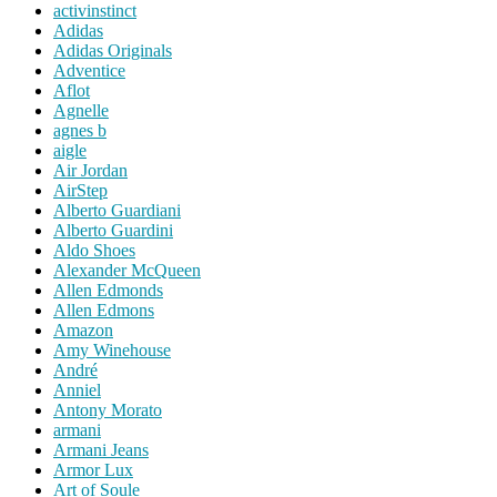
activinstinct
Adidas
Adidas Originals
Adventice
Aflot
Agnelle
agnes b
aigle
Air Jordan
AirStep
Alberto Guardiani
Alberto Guardini
Aldo Shoes
Alexander McQueen
Allen Edmonds
Allen Edmons
Amazon
Amy Winehouse
André
Anniel
Antony Morato
armani
Armani Jeans
Armor Lux
Art of Soule