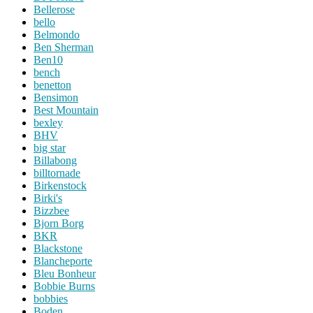
Bellerose
bello
Belmondo
Ben Sherman
Ben10
bench
benetton
Bensimon
Best Mountain
bexley
BHV
big star
Billabong
billtornade
Birkenstock
Birki's
Bizzbee
Bjorn Borg
BKR
Blackstone
Blancheporte
Bleu Bonheur
Bobbie Burns
bobbies
Boden