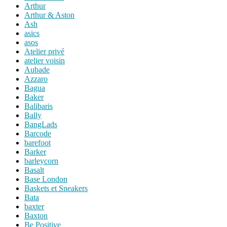
Arthur
Arthur & Aston
Ash
asics
asos
Atelier privé
atelier voisin
Aubade
Azzaro
Bagua
Baker
Balibaris
Bally
BangLads
Barcode
barefoot
Barker
barleycorn
Basalt
Base London
Baskets et Sneakers
Bata
baxter
Baxton
Be Positive