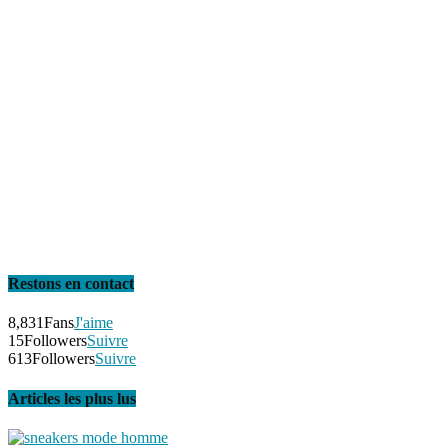
Restons en contact
8,831
Fans
J'aime
15
Followers
Suivre
613
Followers
Suivre
Articles les plus lus