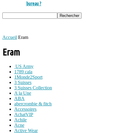
bureau ?
Accueil
Eram
Eram
US Army
1789 cala
1Monde2Sport
3 Suisses
3 Suisses Collection
A la Une
ABA
abercrombie & fitch
Accessoires
AchatVIP
Achile
Acne
Active Wear